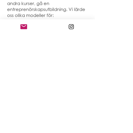
andra kurser, gå en
entreprenörskapsutbildning. Vi lärde
oss olika modeller för:
- Designtänkande,
-Social affärsdesign
-Projekt- och processledning
- Ledarskap och lagarbete
-Facilitets- och workshopdesign, allt
som jag nu har tagit examen i. Dessa
modeller exploderar marknaden för
entreprenörskapsforum och leder
vägen för framgångsrika framtida
företag.
TROR DU ATT JAG PASSAR DITT
PROJEKTTEAM ELLER ÄR EN MÖJLIG
AFFÄRSPARTNER?
Läs mer om mig
, eller tveka inte att
kontakta mig!