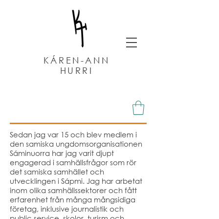
KÁREN-ANN
HURRI
Sedan jag var 15 och blev medlem i
den samiska ungdomsorganisationen
Sáminuorra har jag varit djupt
engagerad i samhällsfrågor som rör
det samiska samhället och
utvecklingen i Sápmi. Jag har arbetat
inom olika samhällssektorer och fått
erfarenhet från många mångsidiga
företag, inklusive journalistik och
public service, skolor, turism och